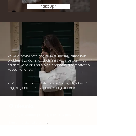
nakoupit
Velká a pevná tote bag ze 100% bavlny, takže bez
problémů zvládne každodenní život s pejskem. Uvnitř
najdete kapsičku na zip na drobnosti a samostatnou
kapsu na lahev.
Ideální na kafe do města, cestování, výlety i běžné
dny, kdy chcete mít věci prakticky uložené.
O alexmia.
Obojky a vodítka pro psy a jejich stylové majitelky.
Kamenný obchod alexmia
.
Holečkova 959/63,​
Praha 5 - Smíchov
Otevírací doba: dle dohody - i víkend