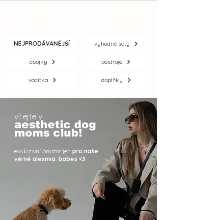
NEJPRODÁVANĚJŠÍ
výhodné sety
obojky
postroje
vodítka
doplňky
vítejte v
aesthetic dog
moms club!
exkluzivní prostor jen
pro naše
věrné alexmia. babes <3