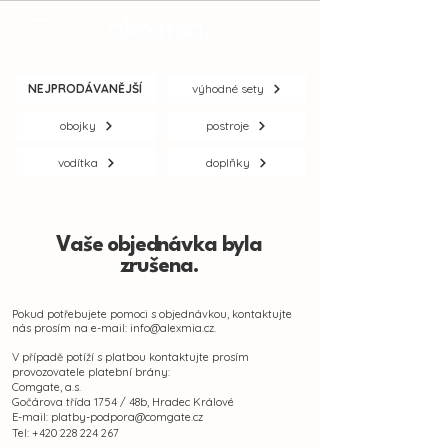
NEJPRODÁVANĚJŠÍ
výhodné sety
obojky
postroje
vodítka
doplňky
Vaše objednávka byla
zrušena.
Pokud potřebujete pomoci s objednávkou, kontaktujte
nás prosím na e-mail:
info@alexmia.cz
.
V případě potíží s platbou kontaktujte prosím
provozovatele platební brány:
Comgate, a.s.
Gočárova třída 1754 / 48b, Hradec Králové
E-mail:
platby-podpora@comgate.cz
Tel:
+420 228 224 267