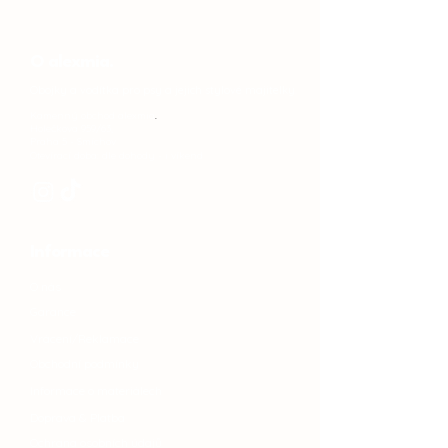
O alexmia.
Obojky a vodítka pro psy a jejich stylové majitelky.
Kamenný obchod alexmia
.
Holečkova 959/63,​
Praha 5 - Smíchov
Otevírací doba: dle dohody - i víkend
Informace
O nás
Garance
Vrácení/Reklamace
Obchodní podmínky
Informace o materiálech
Doprava & Platba
Ochrana osobních údajů