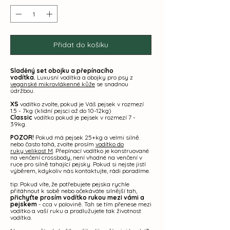
Přidat do košíku
Sladěný set obojku a přepínacího
vodítka.
Luxusní vodítka a obojky pro psy z
veganské mikrovlákenné kůže
se snadnou
údržbou.
XS
vodítko zvolte, pokud je Váš pejsek v rozmezí
1.5 - 7kg (klidní pejsci až do 10-12kg)
Classic
vodítko pokud je pejsek v rozmezí 7 -
39kg.
POZOR!
Pokud má pejsek 25+kg a velmi silně
nebo často tahá, zvolte prosím
vodítko do
ruky velikost M
. Přepínací vodítko je konstruované
na venčení crossbody, není vhodné na venčení v
ruce pro silně tahající pejsky. Pokud si nejste jistí
výběrem, kdykoliv nás kontaktujte, rádi poradíme.
tip: Pokud víte, že potřebujete pejska rychle
přitáhnout k sobě nebo očekáváte silnější tah,
přichyťte prosím vodítko rukou mezi vámi a
pejskem
- cca v polovině. Tah se tím přenese mezi
vodítko a vaší ruku a prodlužujete tak životnost
vodítka.