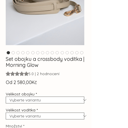
Set obojku a crossbody vodítka |
Morning Glow
Hodnocení je 5.0 z pěti hvězdiček na základě 2 recenzí
5.0 | 2 hodnocení
Zvýhodněná
Od
2 580,00Kč
cena
Velikost obojku
*
Velikost vodítka
*
Množství
*