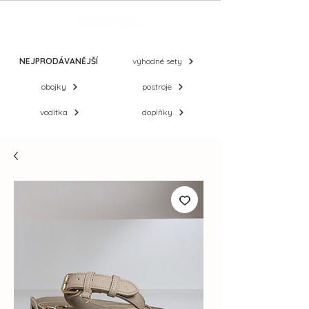
NEJPRODÁVANĚJŠÍ
výhodné sety
obojky
postroje
vodítka
doplňky