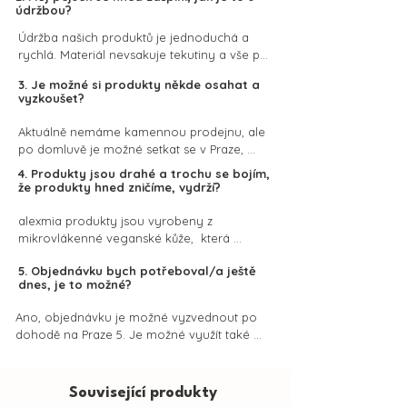
Objednávku održíte standardně max. do 48 
údržbou?
hodin od objednání.
Údržba našich produktů je jednoduchá a 
rychlá. Materiál nevsakuje tekutiny a vše po 
něm steče, nebo na něm uschne. Stačí otřít 
3. Je možné si produkty někde osahat a
vlhkým hadříkem nebo ubrouskem a je 
vyzkoušet?
hotovo. Není je třeba vyživovat, jsou 
syntetické. Produkty nečistěte chemickými 
Aktuálně nemáme kamennou prodejnu, ale 
přípravky.
po domluvě je možné setkat se v Praze, 
prohlédnete si barvy, velikosti a můžete si je 
4. Produkty jsou drahé a trochu se bojím,
také vyzkoušet na vašem pejskovi. Brzy 
že produkty hned zničíme, vydrží?
bude také možné produkty zakoupit v Place 
Store v Táboře.
alexmia produkty jsou vyrobeny z 
mikrovlákenné veganské kůže,  která 
spojuje krásu pravé kůže a odolnost umělé 
5. Objednávku bych potřeboval/a ještě
kůže. Tento inovativní materiál je odolný vůči 
dnes, je to možné?
psím zubům a drápkům, zvládne nejen 
každodenní používání ale i náročné 
Ano, objednávku je možné vyzvednout po 
podmínky jako je vysoká vlhkost, voda 
dohodě na Praze 5. Je možné využít také 
nebo přímé sluníčko. Nemusíte se bát 
pražského kurýra a to i ve večerních 
popraskání, oloupání, vyšisování, ani 
hodinách. Pokud hledáte rychlý dárek, je 
poškrábání. Produkty jsou doplněny zlatým 
možné využít také e-poukaz, který Vám 
Související produkty
kováním, na které automaticky získáváte 
přijde do e-mailu do maximálně 40 minut.