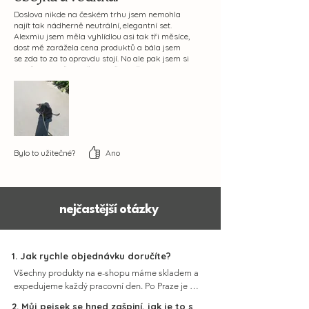
Pro běžnou údržbu stačí navlhčený
Doslova nikde na českém trhu jsem nemohla
najít tak nádherně neutrální, elegantní set.
hadřík. Vodou, slabým roztokem
Alexmiu jsem měla vyhlídlou asi tak tři měsíce,
mýdla nebo tekutým pracím prášem
dost mě zarážela cena produktů a bála jsem
se zda to za to opravdu stojí. No ale pak jsem si
s neutrálním pH.
po něakých těch měsících řekla že zkusím, a
K údržbě
nepoužívejte produkty
neměnila bych. naprosto nejlepší provedení
crossbody, nikde jsem dosud neviděla
určené na pravou kůži
, ani vlhčené
náramení podložku, ale naprosto super hlavně
ubrousky s chemickými látkami.
v létě. V podstatě nemám co vytknout až na to
že když vodítko chci na nošení v ruce docela
Obojek ani vodítko nevystavujte
nepraktické.
slané vodě, chloru, chemickým
Bylo to užitečné?
Ano
látkám a abrazivním materiálům.
Informace o Garanci naleznete zde.
nejčastější otázky
1. Jak rychle objednávku doručíte?
Všechny produkty na e-shopu máme skladem a 
expedujeme každý pracovní den. Po Praze je 
možné zvolit kurýra i během víkendu. 
2. Můj pejsek se hned zašpiní, jak je to s