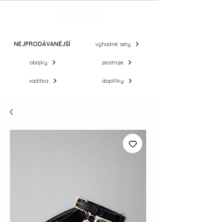
NEJPRODÁVANĚJŠÍ
výhodné sety
obojky
postroje
vodítka
doplňky