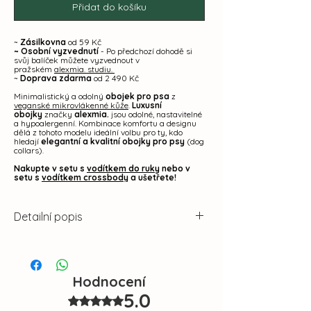
Přidat do košíku
~
Zásilkovna
od 59 Kč
~ Osobní vyzvednutí
- Po předchozí dohodě si
svůj balíček můžete vyzvednout v
pražském
alexmia. studiu.
~
Doprava zdarma
od 2 490 Kč
Minimalistický a odolný
obojek pro psa
z
veganské mikrovlákenné kůže
.
Luxusní
obojky
značky
alexmia.
jsou
odolné,
nastavitelné
a hypoalergenní. Kombinace komfortu a designu
dělá z tohoto modelu ideální volbu pro ty, kdo
hledají
elegantní a kvalitní obojky pro psy
(dog
collars).
Nakupte v setu s
vodítkem do ruky
nebo v
setu s
vodítkem crossbody
a ušetřete!
Detailní popis
Hlavním materiálem je
veganská
mikrovlákenná kůže
, která spojuje
vysokou odolnost a vzhled pravé
Hodnocení
kůže. Je měkkoučká, odolná a hlavně
5.0
Hodnoceno 5 z 5 hvězdiček.
lehká. Ale pozor, neplést s koženkou.