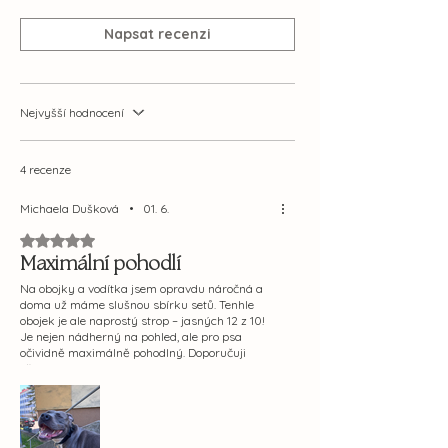
Více o materiálu si přečtěte
ZDE
.
Napsat recenzi
Zlaté kování je vyrobeno ze směsi
zinku.
Nejvyšší hodnocení
Pozor! V tabulce NEUVÁDÍME velikosti
podle délky obojku, ale
podle
obvodu krku pejska.
4 recenze
Pokud si s výběrem velikosti
Michaela Dušková
•
01. 6.
nebudete vědět rady, kdykoliv se na
nás obraťte. <3
Hodnoceno 5 z 5 hvězdiček.
Maximální pohodlí
velikost
šířka
obvod
Na obojky a vodítka jsem opravdu náročná a
obojku
krku
doma už máme slušnou sbírku setů. Tenhle
obojek je ale naprostý strop – jasných 12 z 10!
Je nejen nádherný na pohled, ale pro psa
XS
1.4cm
18-26cm
očividně maximálně pohodlný. Doporučuji
všemi deseti!
S
2cm
26-34cm
M
2.5cm
28-42cm