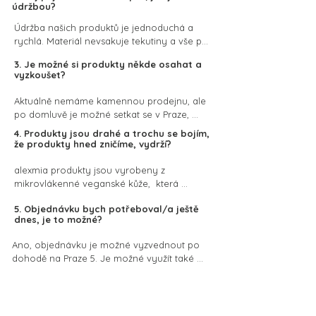
Objednávku održíte standardně max. do 48 
údržbou?
hodin od objednání.
Údržba našich produktů je jednoduchá a 
rychlá. Materiál nevsakuje tekutiny a vše po 
něm steče, nebo na něm uschne. Stačí otřít 
3. Je možné si produkty někde osahat a
vlhkým hadříkem nebo ubrouskem a je 
vyzkoušet?
hotovo. Není je třeba vyživovat, jsou 
syntetické. Produkty nečistěte chemickými 
Aktuálně nemáme kamennou prodejnu, ale 
přípravky.
po domluvě je možné setkat se v Praze, 
prohlédnete si barvy, velikosti a můžete si je 
4. Produkty jsou drahé a trochu se bojím,
také vyzkoušet na vašem pejskovi. Brzy 
že produkty hned zničíme, vydrží?
bude také možné produkty zakoupit v Place 
Store v Táboře.
alexmia produkty jsou vyrobeny z 
mikrovlákenné veganské kůže,  která 
spojuje krásu pravé kůže a odolnost umělé 
5. Objednávku bych potřeboval/a ještě
kůže. Tento inovativní materiál je odolný vůči 
dnes, je to možné?
psím zubům a drápkům, zvládne nejen 
každodenní používání ale i náročné 
Ano, objednávku je možné vyzvednout po 
podmínky jako je vysoká vlhkost, voda 
dohodě na Praze 5. Je možné využít také 
nebo přímé sluníčko. Nemusíte se bát 
pražského kurýra a to i ve večerních 
popraskání, oloupání, vyšisování, ani 
hodinách. Pokud hledáte rychlý dárek, je 
poškrábání. Produkty jsou doplněny zlatým 
možné využít také e-poukaz, který Vám 
Související produkty
kováním, na které automaticky získáváte 
přijde do e-mailu do maximálně 40 minut.