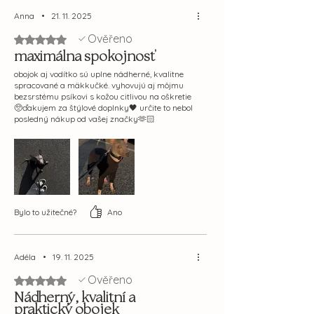
Anna
•
21. 11. 2025
Ověřeno
Hodnoceno 5 z 5 hvězdiček.
maximálna spokojnosť
obojok aj vodítko sú uplne nádherné, kvalitne
spracované a mäkkučké. vyhovujú aj môjmu
bezsrstému psíkovi s kožou citlivou na oškretie
🥺ďakujem za štýlové doplnky🖤 určite to nebol
posledný nákup od vašej značky🫶🏻
Bylo to užitečné?
Ano
Adéla
•
19. 11. 2025
Ověřeno
Hodnoceno 5 z 5 hvězdiček.
Nádherný, kvalitní a
praktický obojek