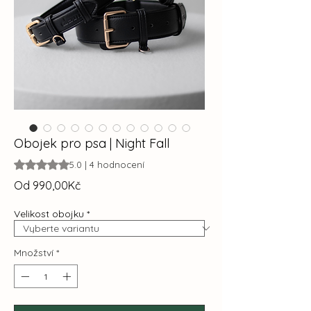
Obojek pro psa | Night Fall
Hodnocení je 5.0 z pěti hvězdiček na základě 4 recenzí
5.0 | 4 hodnocení
Zvýhodněná
Od
990,00Kč
cena
Velikost obojku
*
Množství
*