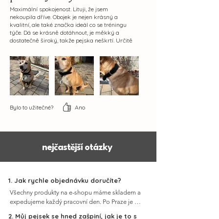
Maximální spokojenost. Lituji, že jsem
nekoupila dříve. Obojek je nejen krásný a
kvalitní, ale také značka ideál co se tréningu
týče. Dá se krásně dotáhnout, je měkký a
dostatečně široký, takže pejska neškrtí. Určitě
jsem nenakoupila naposledy.
Bylo to užitečné?
Ano
nejčastější otázky
1. Jak rychle objednávku doručíte?
Všechny produkty na e-shopu máme skladem a 
expedujeme každý pracovní den. Po Praze je 
možné zvolit kurýra i během víkendu. 
2. Můj pejsek se hned zašpiní, jak je to s