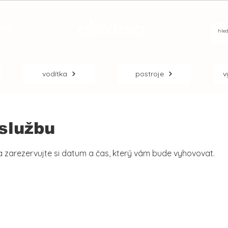
alší
vodítka
postroje
v
 službu
 a zarezervujte si datum a čas, který vám bude vyhovovat.