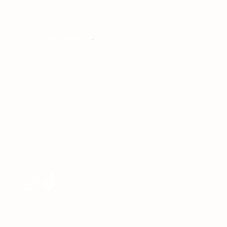
Obojky a vodítka pro psy a jejich stylové majitelky.
Kamenný obchod alexmia
.
Holečkova 959/63,​
Praha 5 - Smíchov
Otevírací doba: dle dohody - i víkend
Provozovatel:
alexmia., s.r.o.,
Holečkova 959/63,​
Praha 5, 150 00
IČ: 23781556
CZK (Kč)