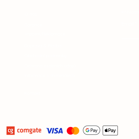
Přihlast
O nás
Email
Garance
Vrácení/Reklamace
Doprava & Platba
Obchodní podmínky
Ochrana osobních údajů
Informace o materiálech
Kontakt