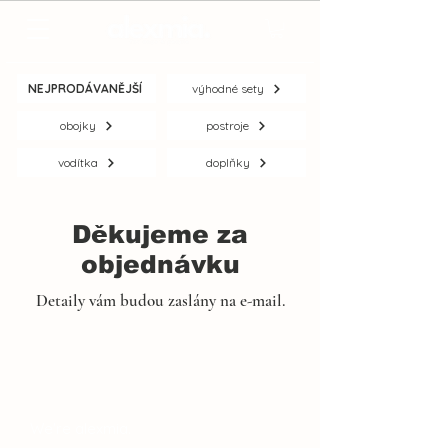
NEJPRODÁVANĚJŠÍ
výhodné sety
obojky
postroje
vodítka
doplňky
Děkujeme za
objednávku
Detaily vám budou zaslány na e-mail.
We're alexmia.