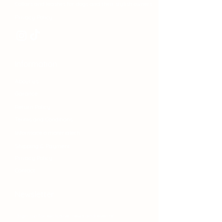
Collars and leashes for dogs and their stylish owners.
Privacy Policy
Information
About us
Garance
Return Policy
Terms and Conditions
Informace o materiálech
Shipping & Payment
Privacy Policy
Contact
Newsletter
Sign up for exclusive news and events!